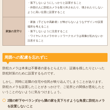
・落下しないようにしっかりと設置すること
・外部の人に防犯カメラを取り外されたり、壊されたりしない
ように高い位置に設置すること
・家族（子どもや高齢者）が怖がらないようなデザインや設置
場所を考えること
家族の見守り
・落下しないように注意すること
・ワイヤレスカメラやネットワークカメラは画像が乱れないか
注意すること
周囲への配慮を忘れずに
防犯カメラは本来は不審者の姿をとらえたり、証拠を残したりといった
防犯対策のために設置するものです。
しかし、同時に近隣の住宅や住民が映り込んでしまうことがあります。
防犯カメラを設置したことがきっかけで、ご近所との関係が悪化したと
いうことのないように気をつけましょう。
2階の軒下やベランダから隣の家を見下ろすような角度に防犯カメラ
を設置しないこと