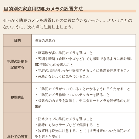
目的別の家庭用防犯カメラの設置方法
せっかく防犯カメラを設置したのに役に立たなかった……ということの
ないように、次の点に注意しましょう。
目的
設置の注意点
・画素数が多い防犯カメラを選ぶこと
・夜間や暗所（倉庫や小屋など）でも撮影できるように赤外線L
犯罪の証拠を
ED搭載のものを選ぶこと
記録する
・犯行の場面がしっかり撮影できるように角度を注意すること
・死角がないように気をつけること
・「防犯カメラがついている」とわかるように目立たせること
・「防犯カメラ作動中」のステッカーを貼ること
犯罪防止
・複数台のカメラを設置し、中にダミーカメラを混ぜるのも効
果的
・防水タイプの防犯カメラを選ぶこと
・配線にも防水テープなどで保護すること
・設置時は逆光に注意すること（（逆光補正のついた防犯カメ
屋外での設置
ラを選ぶと安心）