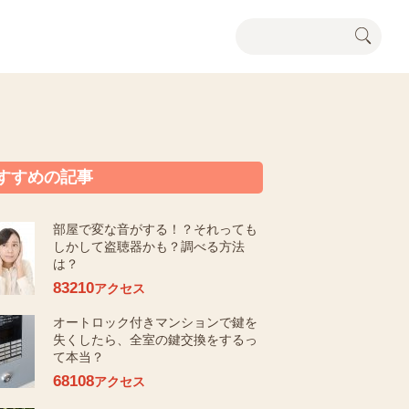
すすめの記事
部屋で変な音がする！？それっても
しかして盗聴器かも？調べる方法
は？
83210
アクセス
オートロック付きマンションで鍵を
失くしたら、全室の鍵交換をするっ
て本当？
68108
アクセス