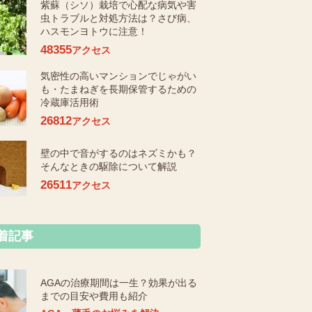
紫蘇（シソ）栽培で心配な病気や害
虫トラブルと対処方法は？さび病、
ハスモンヨトウに注意！
48355
アクセス
気密性の高いマンションでじゃがい
も・たまねぎを長期保管するための
冷蔵庫活用術
26812
アクセス
壁の中で音がするのはネズミかも？
そんなときの駆除について解説
26511
アクセス
着記事
AGAの治療期間は一生？効果が出る
までの目安や費用も紹介