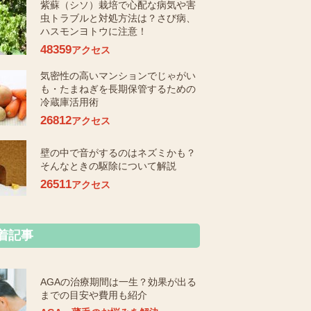
紫蘇（シソ）栽培で心配な病気や害
虫トラブルと対処方法は？さび病、
ハスモンヨトウに注意！
48359
アクセス
気密性の高いマンションでじゃがい
も・たまねぎを長期保管するための
冷蔵庫活用術
26812
アクセス
壁の中で音がするのはネズミかも？
そんなときの駆除について解説
26511
アクセス
着記事
AGAの治療期間は一生？効果が出る
までの目安や費用も紹介