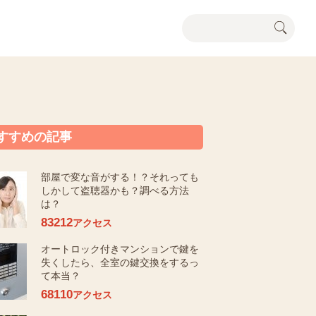
すすめの記事
部屋で変な音がする！？それっても
しかして盗聴器かも？調べる方法
は？
83212
アクセス
オートロック付きマンションで鍵を
失くしたら、全室の鍵交換をするっ
て本当？
68110
アクセス