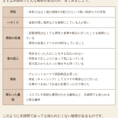
まずは夫婦間でどんな秘密があるのか、見てみましょう。
浮気
・本気ではなく遊び感覚や1度だけという軽い気持ちでの浮気
へそくり
・金額や隠し場所などを秘密にしている人が多い
・恋愛感情はなくても異性と食事や飲みに行ったことを秘密にし
異性の友達
ている
・異性の友達とメールやLINEをしていること
・昔好きだった人のことを今も忘れられない
昔の恋人
・同窓会で久しぶりに会って気になっている
・昔の恋人からもらった物を今も持っている
・クレジットカードで高額商品を買った
借金
・借金（キャッシング）してエステや風俗などに行った
・仕事のつきあいでお金が必要だったので借りた
変わった趣
・コスプレや高額な費用がかかる趣味など、夫婦間でも知られる
味
と困る趣味
このように夫婦間であっても知られたくない秘密があるものです。