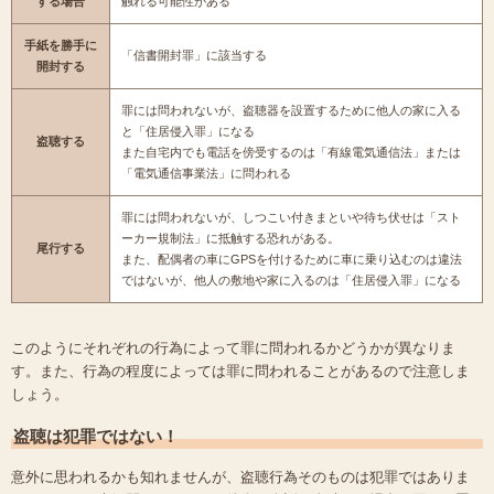
する場合
触れる可能性がある
手紙を勝手に
「信書開封罪」に該当する
開封する
罪には問われないが、盗聴器を設置するために他人の家に入る
と「住居侵入罪」になる
盗聴する
また自宅内でも電話を傍受するのは「有線電気通信法」または
「電気通信事業法」に問われる
罪には問われないが、しつこい付きまといや待ち伏せは「スト
ーカー規制法」に抵触する恐れがある。
尾行する
また、配偶者の車にGPSを付けるために車に乗り込むのは違法
ではないが、他人の敷地や家に入るのは「住居侵入罪」になる
このようにそれぞれの行為によって罪に問われるかどうかが異なりま
す。また、行為の程度によっては罪に問われることがあるので注意しま
しょう。
盗聴は犯罪ではない！
意外に思われるかも知れませんが、盗聴行為そのものは犯罪ではありま