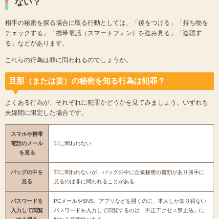
ない？
相手の秘密を探る場合に取る行動としては、「後をつける」「持ち物を
チェックする」「携帯電話（スマートフォン）を盗み見る」「盗聴す
る」などがあります。
これらの行為は罪に問われるのでしょうか。
旦那（または妻）の秘密を知る行為は犯罪？
よくある行為が、それぞれに犯罪かどうかを見てみましょう。いずれも
夫婦間に限定した場合です。
スマホや携帯
電話のメール
罪に問われない
を見る
バッグの中を
罪に問われないが、バッグの中に企業秘密の書類があり勝手に
見る
見るのは罪に問われることがある
パスワードを
PCメールやSNS、アプリなどを開くのに、本人しか知り得ない
入力して閲覧
パスワードを入力して閲覧するのは「不正アクセス禁止法」に