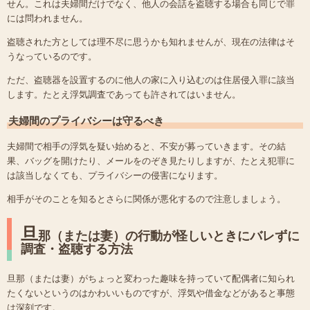
せん。これは夫婦間だけでなく、他人の会話を盗聴する場合も同じで罪
には問われません。
盗聴された方としては理不尽に思うかも知れませんが、現在の法律はそ
うなっているのです。
ただ、盗聴器を設置するのに他人の家に入り込むのは住居侵入罪に該当
します。たとえ浮気調査であっても許されてはいません。
夫婦間のプライバシーは守るべき
夫婦間で相手の浮気を疑い始めると、不安が募っていきます。その結
果、バッグを開けたり、メールをのぞき見たりしますが、たとえ犯罪に
は該当しなくても、プライバシーの侵害になります。
相手がそのことを知るとさらに関係が悪化するので注意しましょう。
旦
那（または妻）の行動が怪しいときにバレずに
調査・盗聴する方法
旦那（または妻）がちょっと変わった趣味を持っていて配偶者に知られ
たくないというのはかわいいものですが、浮気や借金などがあると事態
は深刻です。