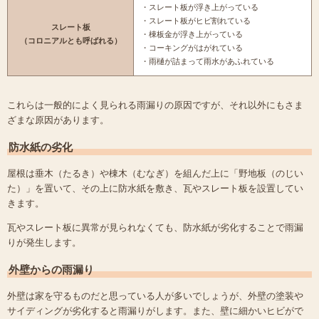
・スレート板が浮き上がっている
・スレート板がヒビ割れている
スレート板
・棟板金が浮き上がっている
（コロニアルとも呼ばれる）
・コーキングがはがれている
・雨樋が詰まって雨水があふれている
これらは一般的によく見られる雨漏りの原因ですが、それ以外にもさま
ざまな原因があります。
防水紙の劣化
屋根は垂木（たるき）や棟木（むなぎ）を組んだ上に「野地板（のじい
た）」を置いて、その上に防水紙を敷き、瓦やスレート板を設置してい
きます。
瓦やスレート板に異常が見られなくても、防水紙が劣化することで雨漏
りが発生します。
外壁からの雨漏り
外壁は家を守るものだと思っている人が多いでしょうが、外壁の塗装や
サイディングが劣化すると雨漏りがします。また、壁に細かいヒビがで