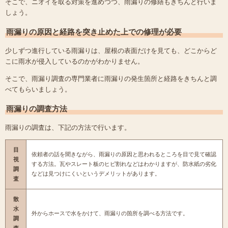
そこで、ニオイを取る対策を進めつつ、雨漏りの修繕もきちんと行いま
しょう。
雨漏りの原因と経路を突き止めた上での修理が必要
少しずつ進行している雨漏りは、屋根の表面だけを見ても、どこからど
こに雨水が侵入しているのかがわかりません。
そこで、雨漏り調査の専門業者に雨漏りの発生箇所と経路をきちんと調
べてもらいましょう。
雨漏りの調査方法
雨漏りの調査は、下記の方法で行います。
目
依頼者の話を聞きながら、雨漏りの原因と思われるところを目で見て確認
視
する方法。瓦やスレート板のヒビ割れなどはわかりますが、防水紙の劣化
調
などは見つけにくいというデメリットがあります。
査
散
水
外からホースで水をかけて、雨漏りの箇所を調べる方法です。
調