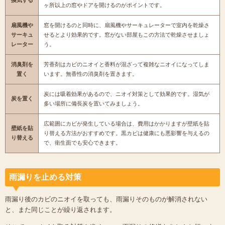
換気する
ヶ所以上の窓やドアを開けるのがポイントです。
扇風機や
窓を開けるのと同時に、扇風機やサーキュレーターで室内を乾燥さ
サーキュ
せるとより効果的です。窓がない部屋もこの方法で乾燥させましょ
レーター
う。
消臭剤を
芳香剤はカビのニオイと香料が混ざって複雑なニオイになってしま
置く
います。無香性の消臭剤を置きます。
炭には吸着効果があるので、ニオイ対策として効果的です。湿気が
炭を置く
多い場所に備長炭を置いてみましょう。
広範囲にカビが発生している場合は、費用はかかりますが壁紙を貼
壁紙を貼
り替える方法がおすすめです。黒カビは健康にも悪影響を与えるの
り替える
で、衛生面でも安心できます。
雨漏りを止める対策
雨漏り後のカビのニオイを取っても、雨漏りそのものが解消されない
と、また同じことが繰り返されます。