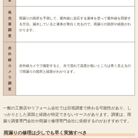
査
発
光
雨漏りの箇所を予測して、紫外線に反応する液体を塗って紫外線を照射す
液
る方法。漏水していると液体が青白く光るので、雨漏りの箇所や経路がわ
調
かります。
査
赤
外
線
カ
赤外線カメラで撮影すると、水で濡れて温度が低いところは青く見えるの
メ
で雨漏りの箇所と経路がわかります。
ラ
調
査
一般の工務店やリフォーム会社では目視調査で終わる可能性があり、し
っかりとした原因と経路が特定できないケースがあります。調査は、雨
漏り調査専門会社や雨漏り修理専門会社に依頼するのがおすすめです。
雨漏りの修理は少しでも早く実施すべき