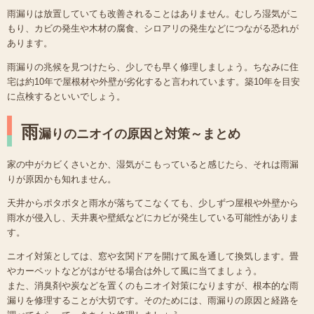
雨漏りは放置していても改善されることはありません。むしろ湿気がこ
もり、カビの発生や木材の腐食、シロアリの発生などにつながる恐れが
あります。
雨漏りの兆候を見つけたら、少しでも早く修理しましょう。ちなみに住
宅は約10年で屋根材や外壁が劣化すると言われています。築10年を目安
に点検するといいでしょう。
雨
漏りのニオイの原因と対策～まとめ
家の中がカビくさいとか、湿気がこもっていると感じたら、それは雨漏
りが原因かも知れません。
天井からポタポタと雨水が落ちてこなくても、少しずつ屋根や外壁から
雨水が侵入し、天井裏や壁紙などにカビが発生している可能性がありま
す。
ニオイ対策としては、窓や玄関ドアを開けて風を通して換気します。畳
やカーペットなどがはがせる場合は外して風に当てましょう。
また、消臭剤や炭などを置くのもニオイ対策になりますが、根本的な雨
漏りを修理することが大切です。そのためには、雨漏りの原因と経路を