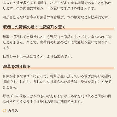
ネズミの糞が多くある場所は、ネズミがよく通る場所であることがわか
ります。その周囲に粘着シートを置いてネズミを捕まえます。
雨が当たらない倉庫や野菜苗の保管場所、木の根元などが効果的です。
収穫した野菜の近くに忌避剤を置く
無事に収穫して出荷待ちという野菜（＝商品）をネズミに食べられては
たまりません。そこで、出荷前の野菜の近くに忌避剤を置いておきまし
ょう。
粘着シートも一緒に置くと、より効果的です。
雑草を刈り取る
身体が小さなネズミにとって、雑草が生い茂っている場所は格好の隠れ
場所です。しかし、きれいに刈り取られた場所は、身体を隠すことがで
きません。
野ネズミの天敵には次のものがありますが、雑草を刈り取ると天敵の目
に付きやすくなりネズミ駆除の効果が期待できます。
カラス