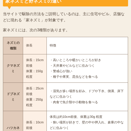
家ネズミと野ネズミの違い
当サイトで駆除の方法をご説明しているのは、主に住宅やビル、店舗な
どに現れる「家ネズミ」が対象です。
家ネズミには、次の3種類があります。
ネズミの
体長
特徴
種類
体長：15cm
・高いところや暖かいところが好き
クマネズ
前後
・天井裏やビルなどに住みつく
ミ
体重：150g
・警戒心が強い
程度
・種子や果実、昆虫などを食べる
体長：25cm
・湿気が多い場所を好み、ドブや下水、側溝、床下
ドブネズ
前後
などに住みつく
ミ
体重：250g
・肉食で魚介類や小動物を食べる
程度
体長は約10cm前後、体重は30g 程度
体長：10cm
・狭い場所が好きで、壁の中や押入れ、倉庫の中な
ハツカネ
前後
どに住みつく