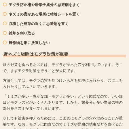
モグラ防止柵や唐辛子成分の忌避剤をまく
ネズミの糞がある場所に粘着シートを置く
収穫した野菜の近くに忌避剤を置く
雑草を刈り取る
農作物を畑に放置しない
野ネズミ駆除はモグラ対策が重要
畑の野菜を食べるネズミは、モグラが掘った穴を利用しています。そこ
で、まずモグラ対策を行うことが大切です。
方法としては、モグラの穴を見つけたら炭を地中に入れたり、穴に土を
入れたりしてふさいでいきます。
「ミミズが多い＝豊かな畑＝モグラが多い」という図式なので、いい畑
ほどモグラの穴がたくさんあります。しかも、栄養分が多い野菜の根の
部分をネズミが食べてしまいます。
少しでも被害を抑えるためには、こまめにモグラの穴を埋めることが重
要です。なお、モグラは肉食なのでミミズや昆虫の幼虫などを食べるだ