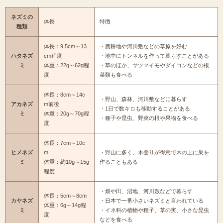
ネズミの
体長
特徴
種類
体長：9.5cm～13
・農耕地や河川敷などの草原を好む
ハタネズ
cm程度
・地中にトンネルを作って暮らすことがある
ミ
体重：22g～62g程
・草のほか、サツマイモやダイコンなどの根
度
菜類も食べる
体長：8cm～14c
・野山、森林、河川敷などに暮らす
アカネズ
m前後
・1日で数キロも移動することがある
ミ
体重：20g～70g程
・種子や昆虫、野菜の根や果物を食べる
度
体長：7cm～10c
ヒメネズ
m
・野山に多く、木登りが得意で木の上に巣を
ミ
体重：約10g～15g
作ることもある
程度
・畑や田、沼地、河川敷などで暮らす
体長：5cm～8cm
カヤネズ
・日本で一番小さいネズミと言われている
体重：6g～14g程
ミ
・イネ科の植物や種子、草の実、小さな昆虫
度
などを食べる