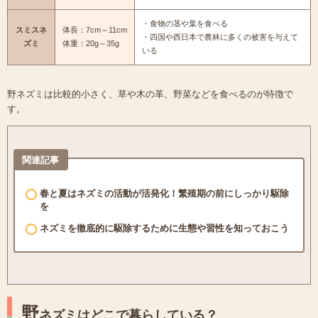
・食物の茎や葉を食べる
スミスネ
体長：7cm～11cm
・四国や西日本で農林に多くの被害を与えて
ズミ
体重：20g～35g
いる
野ネズミは比較的小さく、草や木の革、野菜などを食べるのが特徴で
す。
関連記事
春と夏はネズミの活動が活発化！繁殖期の前にしっかり駆除
を
ネズミを徹底的に駆除するために生態や習性を知っておこう
野
ネズミはどこで暮らしている？