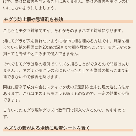
けで、野菜に被害を与えることはありません。野菜の食害をモグラのせ
いにしないようにしましょう。
モグラ防止柵や忌避剤も有効
こちらもモグラ対策ですが、それがそのままネズミ対策になります。
畑にモグラが穴を掘れないように地中に柵を埋める方法です。野菜を植
えている畝の周囲に約20cmの深さまで柵を埋めることで、モグラが穴を
掘っても野菜のところまで侵入できません。
それでもモグラは別の場所でミミズを捕ることができるので問題はあり
ませんし、ネズミがモグラの穴にもぐったとしても野菜の根っこまで到
達できないので被害を防げます。
同様に唐辛子成分を含むスティック状の忌避剤を土中に埋め込む方法が
あります。これはネズミもモグラも嫌うものなので、一定の効果が期待
できます。
こういったモグラ駆除グッズは数千円で購入できるので、おすすめで
す。
ネズミの糞がある場所に粘着シートを置く