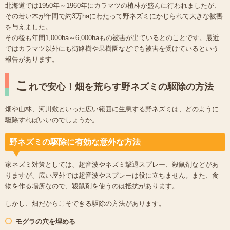
北海道では1950年～1960年にカラマツの植林が盛んに行われましたが、
その若い木が年間で約3万haにわたって野ネズミにかじられて大きな被害
を与えました。
その後も年間1,000ha～6,000haもの被害が出ているとのことです。最近
ではカラマツ以外にも街路樹や果樹園などでも被害を受けているという
報告があります。
こ
れで安心！畑を荒らす野ネズミの駆除の方法
畑や山林、河川敷といった広い範囲に生息する野ネズミは、どのように
駆除すればいいのでしょうか。
野ネズミの駆除に有効な意外な方法
家ネズミ対策としては、超音波やネズミ撃退スプレー、殺鼠剤などがあ
りますが、広い屋外では超音波やスプレーは役に立ちません。また、食
物を作る場所なので、殺鼠剤を使うのは抵抗があります。
しかし、畑だからこそできる駆除の方法があります。
モグラの穴を埋める