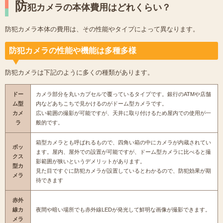
防
犯カメラの本体費用はどれくらい？
防犯カメラ本体の費用は、その性能やタイプによって異なります。
防犯カメラの性能や機能は多種多様
防犯カメラは下記のように多くの種類があります。
ドー
カメラ部分を丸いカプセルで覆っているタイプです。銀行のATMや店舗
ム型
内などあちこちで見かけるのがドーム型カメラです。
カメ
広い範囲の撮影が可能ですが、天井に取り付けるため屋内での使用が一
ラ
般的です。
箱型カメラとも呼ばれるもので、四角い箱の中にカメラが内蔵されてい
ボッ
ます。屋内、屋外での設置が可能ですが、ドーム型カメラに比べると撮
クス
影範囲が狭いというデメリットがあります。
型カ
見た目ですぐに防犯カメラが設置しているとわかるので、防犯効果が期
メラ
待できます
赤外
線カ
夜間や暗い場所でも赤外線LEDが発光して鮮明な画像が撮影できます。
メラ