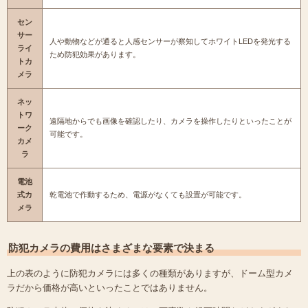
セン
サー
人や動物などが通ると人感センサーが察知してホワイトLEDを発光する
ライ
ため防犯効果があります。
トカ
メラ
ネッ
トワ
遠隔地からでも画像を確認したり、カメラを操作したりといったことが
ーク
可能です。
カメ
ラ
電池
式カ
乾電池で作動するため、電源がなくても設置が可能です。
メラ
防犯カメラの費用はさまざまな要素で決まる
上の表のように防犯カメラには多くの種類がありますが、ドーム型カメ
ラだから価格が高いといったことではありません。