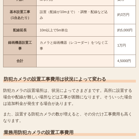
基本設置工事
設置（配線が10mまで）・調整・配線など込
約3万円
（1台あたり）
み
配線延長
10m以上で5m単位
約5,000円
録画機器設置工
カメラと録画機器（レコーダー）をつなぐ工
1万円
事
事
合計
4,5000円
防犯カメラの設置工事費用は状況によって変わる
防犯カメラの設置場所は、状況によってさまざまです。高所に設置する
場合や配線が難しい場所などは工事が困難になります。そういった場合
は追加料金が発生する場合があります。
また、設置する防犯カメラの数が増えると、その分だけ工事費用も高く
なります。
業務用防犯カメラの設置工事費用