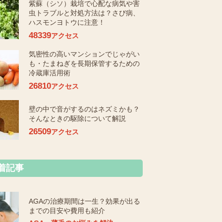
紫蘇（シソ）栽培で心配な病気や害
虫トラブルと対処方法は？さび病、
ハスモンヨトウに注意！
48339
アクセス
気密性の高いマンションでじゃがい
も・たまねぎを長期保管するための
冷蔵庫活用術
26810
アクセス
壁の中で音がするのはネズミかも？
そんなときの駆除について解説
26509
アクセス
着記事
AGAの治療期間は一生？効果が出る
までの目安や費用も紹介