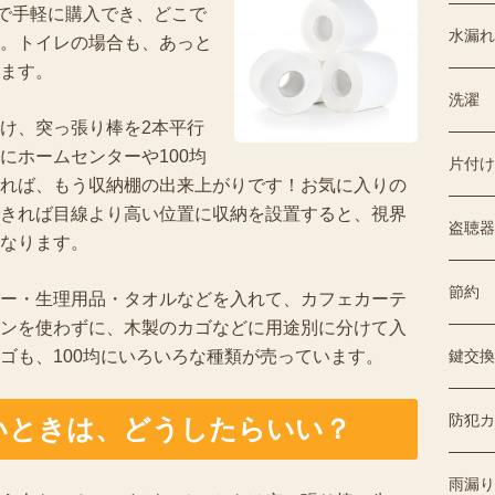
均で手軽に購入でき、どこで
水漏れ
。トイレの場合も、あっと
ます。
洗濯
け、突っ張り棒を2本平行
にホームセンターや100均
片付け
れば、もう収納棚の出来上がりです！お気に入りの
きれば目線より高い位置に収納を設置すると、視界
盗聴器
なります。
節約
ー・生理用品・タオルなどを入れて、カフェカーテ
ンを使わずに、木製のカゴなどに用途別に分けて入
ゴも、100均にいろいろな種類が売っています。
鍵交換
防犯カ
いときは、どうしたらいい？
雨漏り