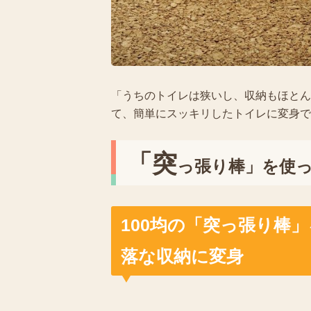
「うちのトイレは狭いし、収納もほとん
て、簡単にスッキリしたトイレに変身で
「突
っ張り棒」を使
100均の「突っ張り棒
落な収納に変身