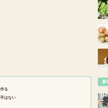
新
を作る
い手はない