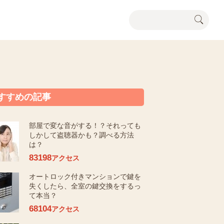
すすめの記事
部屋で変な音がする！？それっても
しかして盗聴器かも？調べる方法
は？
83198
アクセス
オートロック付きマンションで鍵を
失くしたら、全室の鍵交換をするっ
て本当？
68104
アクセス