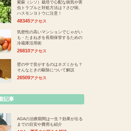
紫蘇（シソ）栽培で心配な病気や害
虫トラブルと対処方法は？さび病、
ハスモンヨトウに注意！
48345
アクセス
気密性の高いマンションでじゃがい
も・たまねぎを長期保管するための
冷蔵庫活用術
26810
アクセス
壁の中で音がするのはネズミかも？
そんなときの駆除について解説
26509
アクセス
着記事
AGAの治療期間は一生？効果が出る
までの目安や費用も紹介