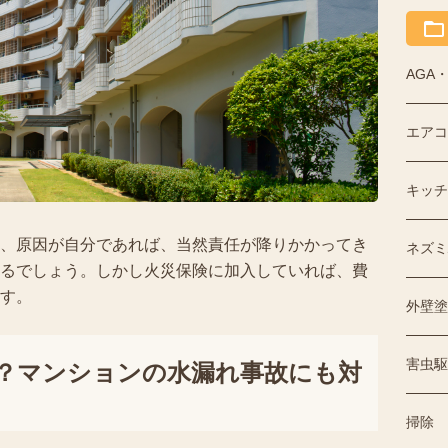
AGA
エアコ
キッチ
、原因が自分であれば、当然責任が降りかかってき
ネズミ
るでしょう。しかし火災保険に加入していれば、費
す。
外壁塗
害虫駆
？マンションの水漏れ事故にも対
掃除