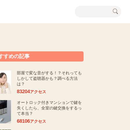
すすめの記事
部屋で変な音がする！？それっても
しかして盗聴器かも？調べる方法
は？
83204
アクセス
オートロック付きマンションで鍵を
失くしたら、全室の鍵交換をするっ
て本当？
68106
アクセス